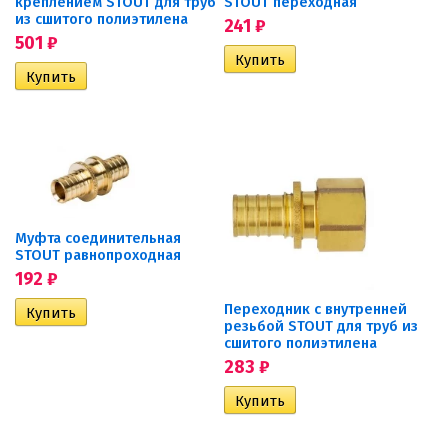
креплением STOUT для труб
STOUT переходная
из сшитого полиэтилена
241
₽
501
₽
Муфта соединительная
STOUT равнопроходная
192
₽
Переходник с внутренней
резьбой STOUT для труб из
сшитого полиэтилена
283
₽