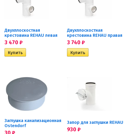
Двухплоскостная
Двухплоскостная
крестовина REHAU левая
крестовина REHAU правая
3 470
₽
3 740
₽
Заглушка канализационная
Запор для заглушки REHAU
Ostendorf
930
₽
30
₽