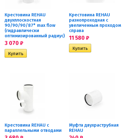
Крестовина REHAU
Крестовина REHAU
двухплоскостная
разнопроходная с
90/90/90/87° max flow
увеличенным проходом
(гидравлически
справа
оптимизированный радиус)
11 580
₽
3 070
₽
Крестовина REHAU с
Муфта двухраструбная
параллельными отводами
REHAU
3 680
₽
240
₽