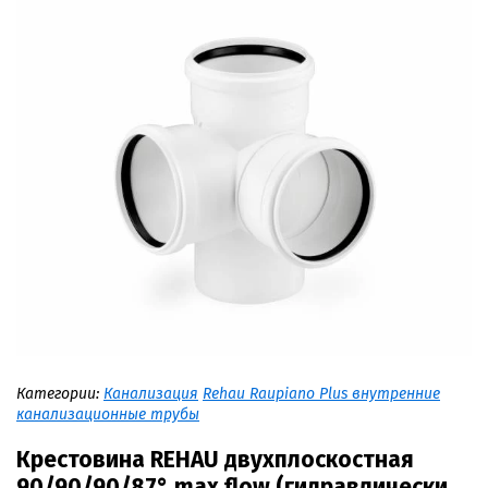
Категории:
Канализация
Rehau Raupiano Plus внутренние
канализационные трубы
Крестовина REHAU двухплоскостная
90/90/90/87° max flow (гидравлически