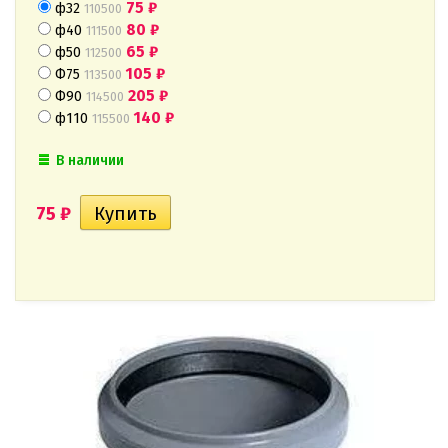
75
₽
ф32
110500
80
₽
ф40
111500
65
₽
ф50
112500
105
₽
Ф75
113500
205
₽
Ф90
114500
140
₽
ф110
115500
В наличии
75
₽