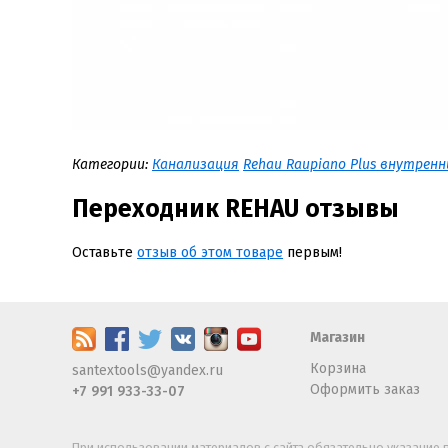
Категории:
Канализация
Rehau Raupiano Plus внутрен
Переходник REHAU отзывы
Оставьте
отзыв об этом товаре
первым!
Магазин
Корзина
santextools@yandex.ru
Оформить заказ
+7 991 933-33-07
При использовании материалов с сайта обязательно указание п