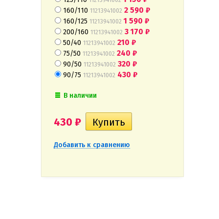
2 590
₽
160/110
11213941002
1 590
₽
160/125
11213941002
3 170
₽
200/160
11213941002
210
₽
50/40
11213941002
240
₽
75/50
11213941002
320
₽
90/50
11213941002
430
₽
90/75
11213941002
В наличии
430
₽
Добавить к сравнению