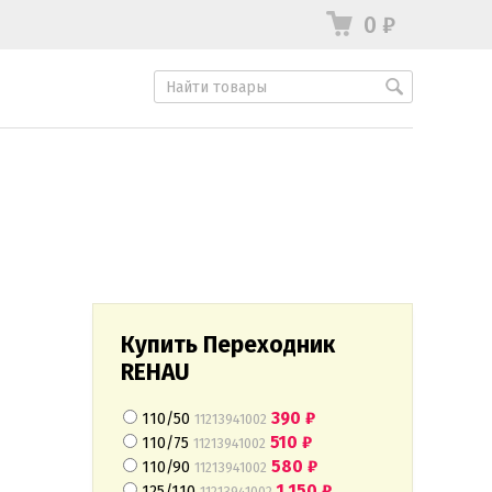
0
₽
Купить Переходник
REHAU
390
₽
110/50
11213941002
510
₽
110/75
11213941002
580
₽
110/90
11213941002
1 150
₽
125/110
11213941002