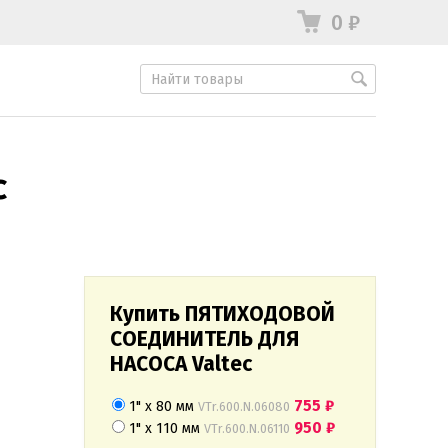
0
₽
c
Купить ПЯТИХОДОВОЙ
СОЕДИНИТЕЛЬ ДЛЯ
НАСОСА Valtec
755
₽
1" х 80 мм
VTr.600.N.06080
950
₽
1" х 110 мм
VTr.600.N.06110