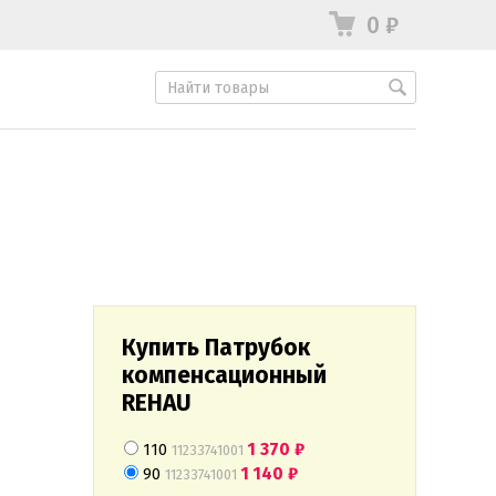
0
₽
Купить Патрубок
компенсационный
REHAU
1 370
₽
110
11233741001
1 140
₽
90
11233741001