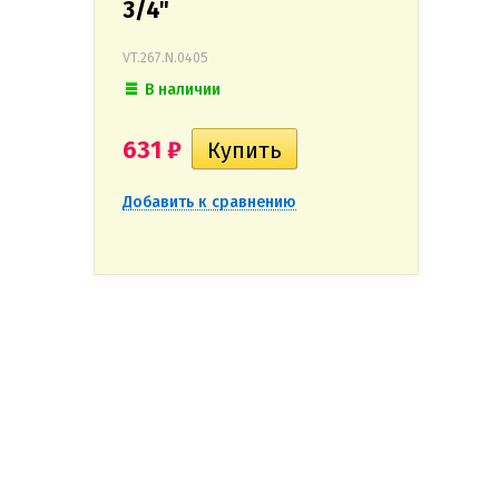
3/4"
VT.267.N.0405
В наличии
631
₽
Добавить к сравнению