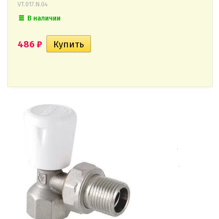
VT.017.N.04
В наличии
486
₽