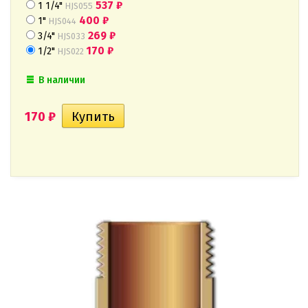
537
₽
1 1/4"
HJS055
400
₽
1"
HJS044
269
₽
3/4"
HJS033
170
₽
1/2"
HJS022
В наличии
170
₽